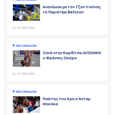
Ανανέωσε με τον Τζον Ιτούνας
το Περιστέρι Betsson
07-08-2026
ΝΕA ΟΜAΔΩΝ
Ξανά στην Καρδίτσα ΙΑΠΩΝΙΚΗ
ο Φράνσις Οκόρο
07-08-2026
ΝΕA ΟΜAΔΩΝ
Παίκτης του Άρη ο Άνταμ
Μοκόκα