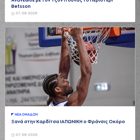
Ανανέωσε με τον Τζον Ιτούνας το Περιστέρι
Betsson
07-08-2026
ΝΕA ΟΜAΔΩΝ
Ξανά στην Καρδίτσα ΙΑΠΩΝΙΚΗ ο Φράνσις Οκόρο
07-08-2026