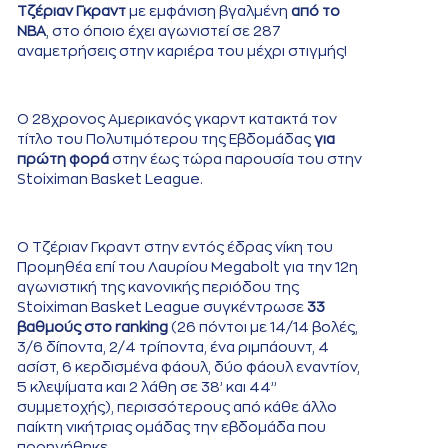
Τζέριαν Γκραντ
με εμφάνιση βγαλμένη
από το
NBA
, στο όποιο έχει αγωνιστεί σε 287
αναμετρήσεις στην καριέρα του μέχρι στιγμής!
Ο 28χρονος Αμερικανός γκαρντ κατακτά τον
τίτλο του Πολυτιμότερου της Εβδομάδας
για
πρώτη φορά
στην έως τώρα παρουσία του στην
Stoiximan Basket League.
Ο Τζέριαν Γκραντ στην εντός έδρας νίκη του
Προμηθέα επί του Λαυρίου Megabolt για την 12η
αγωνιστική της κανονικής περιόδου της
Stoiximan Basket League συγκέντρωσε
33
βαθμούς στο ranking
(26 πόντοι με 14/14 βολές,
3/6 δίποντα, 2/4 τρίποντα, ένα ριμπάουντ, 4
ασίστ, 6 κερδισμένα φάουλ, δύο φάουλ εναντίον,
5 κλεψίματα και 2 λάθη σε 38’ και 44’’
συμμετοχής), περισσότερους από κάθε άλλο
παίκτη νικήτριας ομάδας την εβδομάδα που
προηγήθηκε.