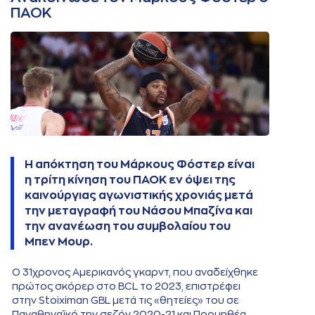
ΠΑΟΚ
Η απόκτηση του Μάρκους Φόστερ είναι
η τρίτη κίνηση του ΠΑΟΚ εν όψει της
καινούργιας αγωνιστικής χρονιάς μετά
την μεταγραφή του Νάσου Μπαζίνα και
την ανανέωση του συμβολαίου του
Μπεν Μουρ.
Ο 31χρονος Αμερικανός γκαρντ, που αναδείχθηκε
πρώτος σκόρερ στο BCL το 2023, επιστρέφει
στην Stoiximan GBL μετά τις «θητείες» του σε
Παναθηναϊκό την σεζόν 2020-21 και Προμηθέα