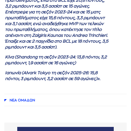
πρωταθλήματος, ενώ στο BCL είχε 20,6 πόντους,
3,2 ριμπάουντ και 3,5 ασσίστ σε 15 αγώνες.
Επέστρεψε για τη σεζόν 2023-24 και σε 15 ματς
πρωταθλήματος είχε 15,6 πόντους, 3,3 ριμπάουντ
και 3,1 ασσίστ, ενώ αναδείχθηκε ΜVP των τελικών
του πρωταθλήματος, όπου κατέκτησε τον τίτλο
απέναντι στη Ζalgiris Kaunas του Andrea Trinchieri.
Έπαιξε και σε 2 παιχνίδια στο BCL με 18 πόντους, 3,5
ριμπάουντ και 3,5 ασσίστ).
Κίνα (Shandong τη σεζόν 2023-24: 13,8 πόντοι, 3,2
ριμπάουντ, 1,9 ασσίστ σε 16 αγώνες)
Ιαπωνία (Alvark Tokyo τη σεζόν 2025-26: 15,8
πόντοι, 3 ριμπάουντ, 3,2 ασσίστ σε 59 αγώνες)».
ΝΕA ΟΜAΔΩΝ