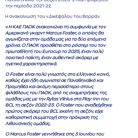
την περίοδο 2021-22.
Η ανακοίνωση του «Δικέφαλου του Βορρά»:
«Η ΚΑΕ ΠΑΟΚ ανακοινώνει τη συμφωνία με τον
Αμερικανό γκαρντ Marcus Foster, ο οποίος θα
αγωνίζεται στην ομάδα μας για τα δύο επόμενα
χρόνια. Ο ΠΑΟΚ προσθέτει στο ρόστερ του τον
πρωταθλητή του Eurocup το 2025, έναν πολύ
ποιοτικό παίκτη, έναν αυθεντικό σκόρερ με
ηγετικά χαρακτηριστικά.
Ο Foster είναι πολύ γνωστός στο ελληνικό κοινό,
καθώς έχει ήδη αγωνιστεί σε Παναθηναϊκό και
Προμηθέα και ακόμη περισσότερο στους
φιλάθλους του ΠΑΟΚ, από τις αναμετρήσεις της
ομάδας μας με την Rytas Vilnius στα Play-Inn του
BCL τη σεζόν 2022-23. Ο Foster που αναδείχθηκε
πρώτος σκόρερ του BCL εκείνη τη σεζόν, είχε
καθοριστική συμμετοχή στην πρόκριση της
Λιθουανικής ομάδας.
Ο Marcus Foster γεννήθηκε στις 3 Ιουνίου του