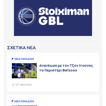
ΣΧΕΤΙΚΑ ΝΕΑ
ΝΕA ΟΜAΔΩΝ
Ανανέωσε με τον Τζον Ιτούνας
το Περιστέρι Betsson
07-08-2026
ΝΕA ΟΜAΔΩΝ