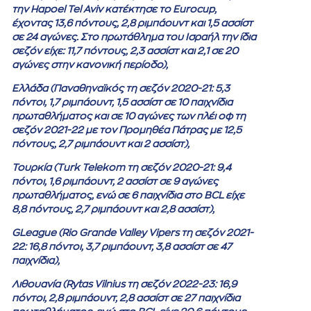
την Hapoel Tel Aviv κατέκτησε το Εurocup,
έχοντας 13,6 πόντους, 2,8 ριμπάουντ και 1,5 ασσίστ
σε 24 αγώνες. Στο πρωτάθλημα του Ισραήλ την ίδια
σεζόν είχε: 11,7 πόντους, 2,3 ασσίστ και 2,1 σε 20
αγώνες στην κανονική περίοδο),
Ελλάδα (Παναθηναϊκός τη σεζόν 2020-21: 5,3
πόντοι, 1,7 ριμπάουντ, 1,5 ασσίστ σε 10 παιχνίδια
πρωταθλήματος και σε 10 αγώνες των πλέι οφ τη
σεζόν 2021-22 με τον Προμηθέα Πάτρας με 12,5
πόντους, 2,7 ριμπάουντ και 2 ασσίστ),
Τουρκία (Turk Telekom τη σεζόν 2020-21: 9,4
πόντοι, 1,6 ριμπάουντ, 2 ασσίστ σε 9 αγώνες
πρωταθλήματος, ενώ σε 6 παιχνίδια στο BCL είχε
8,8 πόντους, 2,7 ριμπάουντ και 2,8 ασσίστ),
GLeague (Rio Grande Valley Vipers τη σεζόν 2021-
22: 16,8 πόντοι, 3,7 ριμπάουντ, 3,8 ασσίστ σε 47
παιχνίδια),
Λιθουανία (Rytas Vilnius τη σεζόν 2022-23: 16,9
πόντοι, 2,8 ριμπάουντ, 2,8 ασσίστ σε 27 παιχνίδια