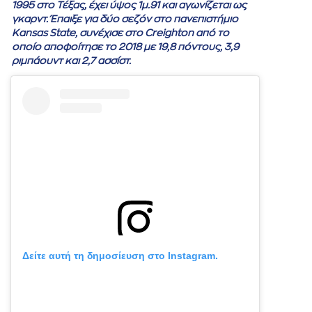
1995 στο Τέξας, έχει ύψος 1μ.91 και αγωνίζεται ως
γκαρντ. Έπαιξε για δύο σεζόν στο πανεπιστήμιο
Kansas State, συνέχισε στο Creighton από το
οποίο αποφοίτησε το 2018 με 19,8 πόντους, 3,9
ριμπάουντ και 2,7 ασσίστ.
Δείτε αυτή τη δημοσίευση στο Instagram.