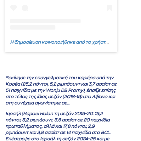
Η δημοσίευση κοινοποιήθηκε από το χρήστη PAOK BC (@paokbasketball)
Ξεκίνησε την επαγγελματική του καριέρα από την
Κορέα (25,2 πόντοι, 5,2 ριμπάουντ και 3,7 ασσίστ σε
51 παιχνίδια με την Wonju DB Promy), έπαιξε επίσης
στο τέλος της ίδιας σεζόν (2018-19) στο Λίβανο και
στη συνέχεια αγωνίστηκε σε…
Ισραήλ (Hapoel Holon τη σεζόν 2019-20: 19,2
πόντοι, 3,2 ριμπάουντ, 3.6 ασσίστ σε 20 παιχνίδια
πρωταθλήματος, αλλά και 17,8 πόντοι, 2,9
ριμπάουντ και 3,8 ασσίστ σε 14 παιχνίδια στο BCL.
Επέστρεψε στο Ισραήλ τη σεζόν 2024-25 και με