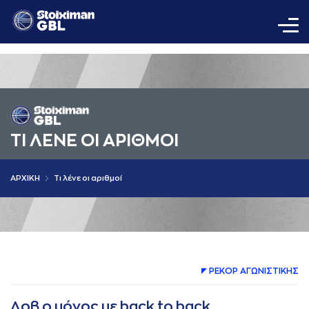
ΤΙ ΛΕΝΕ ΟΙ AΡΙΘΜΟΙ
AΡΧΙΚΗ
Τι λένε οι αριθμοί
ΡΕΚΟΡ AΓΩΝΙΣΤΙΚΗΣ
Λοβ ο μόνος με back to back