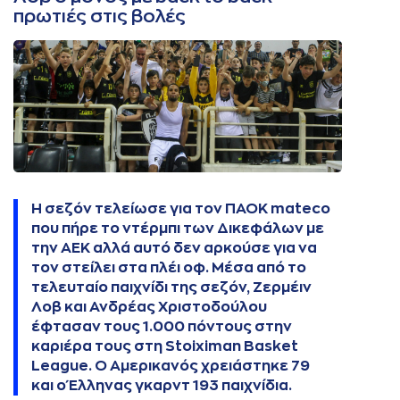
πρωτιές στις βολές
Η σεζόν τελείωσε για τον ΠΑΟΚ mateco
που πήρε το ντέρμπι των Δικεφάλων με
την ΑΕΚ αλλά αυτό δεν αρκούσε για να
τον στείλει στα πλέι οφ. Μέσα από το
τελευταίο παιχνίδι της σεζόν, Ζερμέιν
Λοβ και Ανδρέας Χριστοδούλου
έφτασαν τους 1.000 πόντους στην
καριέρα τους στη Stoiximan Basket
League. Ο Αμερικανός χρειάστηκε 79
και ο Έλληνας γκαρντ 193 παιχνίδια.