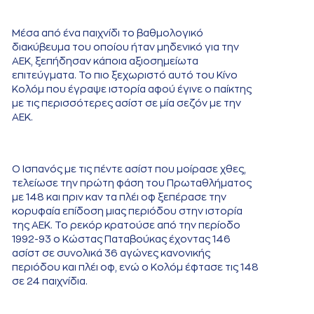
Μέσα από ένα παιχνίδι το βαθμολογικό
διακύβευμα του οποίου ήταν μηδενικό για την
ΑΕΚ, ξεπήδησαν κάποια αξιοσημείωτα
επιτεύγματα. Το πιο ξεχωριστό αυτό του Κίνο
Κολόμ που έγραψε ιστορία αφού έγινε ο παίκτης
με τις περισσότερες ασίστ σε μία σεζόν με την
ΑΕΚ.
Ο Ισπανός με τις πέντε ασίστ που μοίρασε χθες,
τελείωσε την πρώτη φάση του Πρωταθλήματος
με 148 και πριν καν τα πλέι οφ ξεπέρασε την
κορυφαία επίδοση μιας περιόδου στην ιστορία
της ΑΕΚ. Το ρεκόρ κρατούσε από την περίοδο
1992-93 ο Κώστας Παταβούκας έχοντας 146
ασίστ σε συνολικά 36 αγώνες κανονικής
περιόδου και πλέι οφ, ενώ ο Κολόμ έφτασε τις 148
σε 24 παιχνίδια.