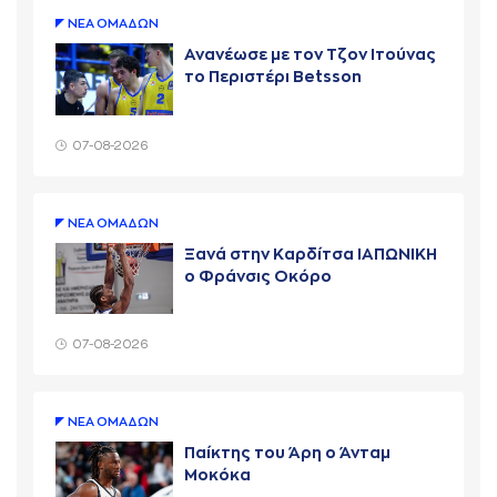
ΝΕA ΟΜAΔΩΝ
Ανανέωσε με τον Τζον Ιτούνας
το Περιστέρι Betsson
07-08-2026
ΝΕA ΟΜAΔΩΝ
Ξανά στην Καρδίτσα ΙΑΠΩΝΙΚΗ
ο Φράνσις Οκόρο
07-08-2026
ΝΕA ΟΜAΔΩΝ
Παίκτης του Άρη ο Άνταμ
Μοκόκα