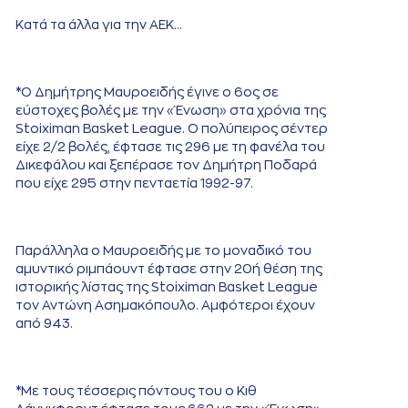
Κατά τα άλλα για την ΑΕΚ…
*Ο Δημήτρης Μαυροειδής έγινε ο 6ος σε
εύστοχες βολές με την «Ένωση» στα χρόνια της
Stoiximan Basket League. Ο πολύπειρος σέντερ
είχε 2/2 βολές, έφτασε τις 296 με τη φανέλα του
Δικεφάλου και ξεπέρασε τον Δημήτρη Ποδαρά
που είχε 295 στην πενταετία 1992-97.
Παράλληλα ο Μαυροειδής με το μοναδικό του
αμυντικό ριμπάουντ έφτασε στην 20ή θέση της
ιστορικής λίστας της Stoiximan Basket League
τον Αντώνη Ασημακόπουλο. Αμφότεροι έχουν
από 943.
*Με τους τέσσερις πόντους του ο Κιθ