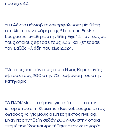
που είχε 43.
*Ο Βλάντο Γιάνκοβιτς «σκαρφάλωσε» μία θέση
στη λίστα των σκόρερ της Stoiximan Basket
League και ανέβηκε στην 55η. Είχε 14 πόντους με
τους οποίους έφτασε τους 2.331 και ξεπέρασε
τον Σάββα Ηλιάδη που είχε 2.324.
*Με τους δύο πόντους του ο Νίκος Καμαριανός
έφτασε τους 200 στην 75η εμφάνιση του στην
κατηγορία.
*Ο ΠΑΟΚ Mateco έμεινε για τρίτη φορά στην
ιστορία του στη Stoiximan Basket League εκτός
οχτάδας και για μόλις δεύτερη εκτός πλέι οφ.
Είχαν προηγηθεί η σεζόν 2007-08 στην οποία
τερμάτισε 12ος και κρατήθηκε στην κατηγορία