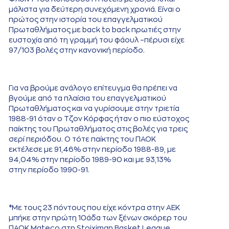
μάλιστα για δεύτερη συνεχόμενη χρονιά. Είναι ο
πρώτος στην ιστορία του επαγγελματικού
Πρωταθλήματος με back to back πρωτιές στην
ευστοχία από τη γραμμή του φάουλ –πέρυσι είχε
97/103 βολές στην κανονική περίοδο.
Για να βρούμε ανάλογο επίτευγμα θα πρέπει να
βγούμε από τα πλαίσια του επαγγελματικού
Πρωταθλήματος και να γυρίσουμε στην τριετία
1988-91 όταν ο Τζον Κόρφας ήταν ο πιο εύστοχος
παίκτης του Πρωταθλήματος στις βολές για τρεις
σερί περιόδου. Ο τότε παίκτης του ΠΑΟΚ
εκτέλεσε με 91,46% στην περίοδο 1988-89, με
94,04% στην περίοδο 1989-90 και με 93,13%
στην περίοδο 1990-91.
*Με τους 23 πόντους που είχε κόντρα στην ΑΕΚ
μπήκε στην πρώτη 10άδα των ξένων σκόρερ του
ΠΑΟΚ Mateco στη Stoiximan Basket League.