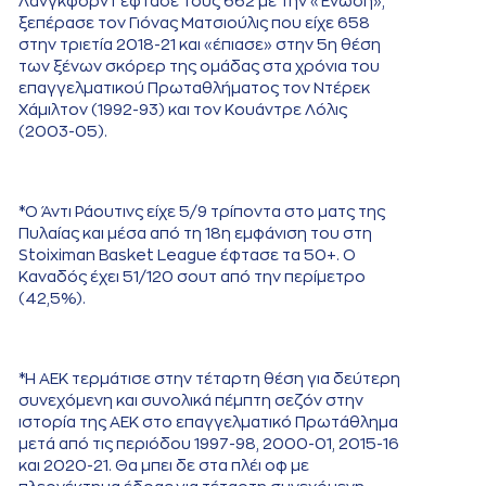
Λάνγκφορντ έφτασε τους 662 με την «Ένωση»,
ξεπέρασε τον Γιόνας Ματσιούλις που είχε 658
στην τριετία 2018-21 και «έπιασε» στην 5η θέση
των ξένων σκόρερ της ομάδας στα χρόνια του
επαγγελματικού Πρωταθλήματος τον Ντέρεκ
Χάμιλτον (1992-93) και τον Κουάντρε Λόλις
(2003-05).
*Ο Άντι Ράουτινς είχε 5/9 τρίποντα στο ματς της
Πυλαίας και μέσα από τη 18η εμφάνιση του στη
Stoiximan Basket League έφτασε τα 50+. Ο
Καναδός έχει 51/120 σουτ από την περίμετρο
(42,5%).
*Η ΑΕΚ τερμάτισε στην τέταρτη θέση για δεύτερη
συνεχόμενη και συνολικά πέμπτη σεζόν στην
ιστορία της ΑΕΚ στο επαγγελματικό Πρωτάθλημα
μετά από τις περιόδου 1997-98, 2000-01, 2015-16
και 2020-21. Θα μπει δε στα πλέι οφ με