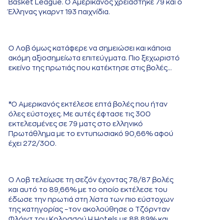
Basket League. Ο Αμερικανός χρειάστηκε 79 και ο
Έλληνας γκαρντ 193 παιχνίδια.
Ο Λοβ όμως κατάφερε να σημειώσει και κάποια
ακόμη αξιοσημείωτα επιτεύγματα. Πιο ξεχωριστό
εκείνο της πρωτιάς που κατέκτησε στις βολές…
*Ο Αμερικανός εκτέλεσε επτά βολές που ήταν
όλες εύστοχες. Με αυτές έφτασε τις 300
εκτελεσμένες σε 79 ματς στο ελληνικό
Πρωτάθλημα με το εντυπωσιακό 90,66% αφού
έχει 272/300.
Ο Λοβ τελείωσε τη σεζόν έχοντας 78/87 βολές
και αυτό το 89,66% με το οποίο εκτέλεσε του
έδωσε την πρωτιά στη λίστα των πιο εύστοχων
της κατηγορίας –τον ακολούθησε ο Τζόρνταν
Φλόιντ του Κολοσσού H Hotels με 88,89% και