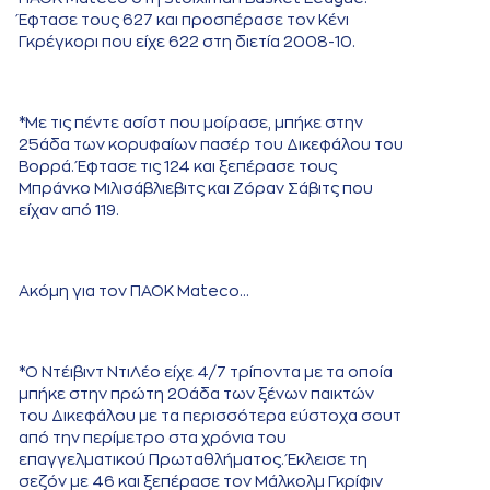
Έφτασε τους 627 και προσπέρασε τον Κένι
Γκρέγκορι που είχε 622 στη διετία 2008-10.
*Με τις πέντε ασίστ που μοίρασε, μπήκε στην
25άδα των κορυφαίων πασέρ του Δικεφάλου του
Βορρά. Έφτασε τις 124 και ξεπέρασε τους
Μπράνκο Μιλισάβλιεβιτς και Ζόραν Σάβιτς που
είχαν από 119.
Ακόμη για τον ΠΑΟΚ Mateco…
*Ο Ντέιβιντ ΝτιΛέο είχε 4/7 τρίποντα με τα οποία
μπήκε στην πρώτη 20άδα των ξένων παικτών
του Δικεφάλου με τα περισσότερα εύστοχα σουτ
από την περίμετρο στα χρόνια του
επαγγελματικού Πρωταθλήματος. Έκλεισε τη
σεζόν με 46 και ξεπέρασε τον Μάλκολμ Γκρίφιν