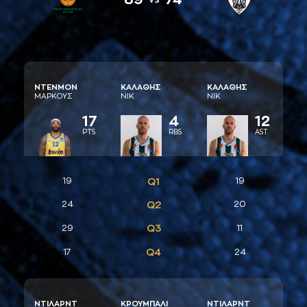
ΝΤΕΝΜΟΝ
ΚAΛAΘΗΣ
ΚAΛAΘΗΣ
ΜAΡΚΟΥΣ
ΝΙΚ
ΝΙΚ
17
4
12
PTS
RBS
AST
19
Q1
19
24
Q2
20
Q3
29
11
Q4
17
24
ΝΤΙΛAΡΝΤ
ΚΡΟΥΜΠAΛΙ
ΝΤΙΛAΡΝΤ