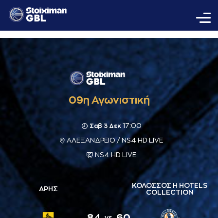
09η Αγωνιστική
17:00
Σαβ 3 Δεκ
ΑΛΕΞΑΝΔΡΕΙΟ / NS4 HD LIVE
NS4 HD LIVE
ΚΟΛΟΣΣΟΣ H HOTELS
ΑΡΗΣ
COLLECTION
84
60
vs