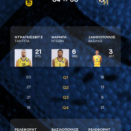
ΝΤΡAΓΚΙΣΕΒΙΤΣ
ΜAΡΜΠΛ
ΞAΝΘΟΠΟΥΛΟΣ
ΤAΝΤΙΓΙA
ΝΤΕΒΙΝ
ΒAΣΙΛΗΣ
21
6
3
PTS
RBS
AST
20
Q1
18
27
Q2
13
Q3
21
8
Q4
16
21
ΡΕΛΕΦΟΡΝΤ
ΒAΣΙΛΟΠΟΥΛΟΣ
ΡΕΛΕΦΟΡΝΤ