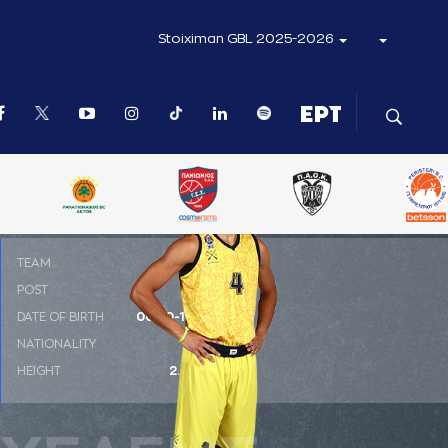
Stoiximan GBL 2025-2026
ΤΕΑΜ
POST
SF
DATE OF BIRTH
06-10-1999
NATIONALITY
ΗΠΑ
HEIGHT
2.01 m