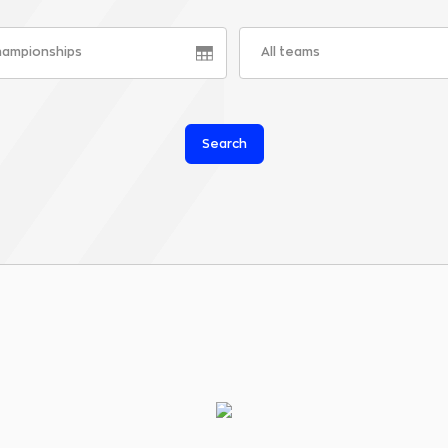
championships
All teams
Search