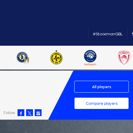
#StoiximanGBL
All players
Compare players
Follow