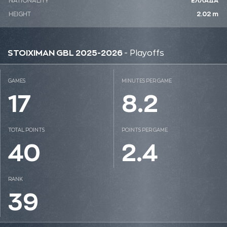
NATIONALITY
ΕΛΛΑΔΑ
HEIGHT
2.02 m
STOIXIMAN GBL 2025-2026
- Playoffs
GAMES
MINUTES PER GAME
17
8.2
TOTAL POINTS
POINTS PER GAME
40
2.4
RANK
39