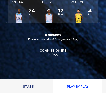
AΝΤΡΙΟΥ
ΤΣΕΒΕΖ
ΛΟΝΤΟΝ
24
12
4
PTS
RBS
AST
REFEREES
Παπαπέτρου-Τσολάκος-Μπακάλης
COMMISSIONERS
Ντίνος
STATS
PLAY BY PLAY