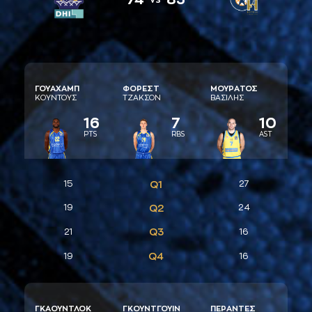
ΓΟΥAΧAΜΠ
ΦΟΡΕΣΤ
ΜΟΥΡAΤΟΣ
ΚΟΥΝΤΟΥΣ
ΤΖAΚΣΟΝ
ΒAΣΙΛΗΣ
16
7
10
PTS
RBS
AST
15
Q1
27
19
Q2
24
Q3
21
16
Q4
19
16
ΓΚAΟΥΝΤΛΟΚ
ΓΚΟΥΝΤΓΟΥΙΝ
ΠΕΡAΝΤΕΣ