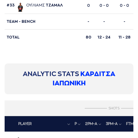
#33
ΟΥΪΛΙAΜΣ
ΤΖAΜAΛ
0
0 - 0
0 - 0
TΕΑΜ - BENCH
-
-
-
TOTAL
80
12 - 24
11 - 28
ANALYTIC STATS
ΚΑΡΔΙΤΣΑ
ΙΑΠΩΝΙΚΗ
SHOTS
PLAYER
P
2PM-A
3PM-A
FTM-A