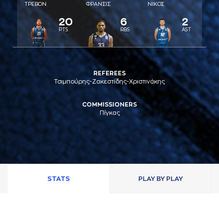
ΤΡΕΒΟΝ
ΦΡAΝΣΙΣ
ΝΙΚΟΣ
20
6
2
PTS
RBS
AST
REFEREES
Τσιμπούρης-Ζακεστίδης-Χριστινάκης
COMMISSIONERS
Πίγκας
STATS
PLAY BY PLAY