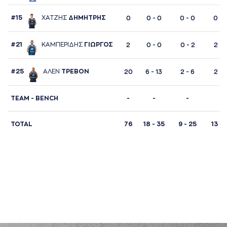
#15
ΧAΤΖΗΣ
ΔΗΜΗΤΡΗΣ
0
0 - 0
0 - 0
0 - 
#21
ΚAΜΠΕΡΙΔΗΣ
ΓΙΩΡΓΟΣ
2
0 - 0
0 - 2
2 - 
#25
AΛΕΝ
ΤΡΕΒΟΝ
20
6 - 13
2 - 6
2 - 
TΕΑΜ - BENCH
-
-
-
-
TOTAL
76
18 - 35
9 - 25
13 - 