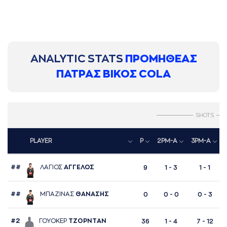
ANALYTIC STATS
ΠΡΟΜΗΘΕΑΣ
ΠΑΤΡΑΣ ΒΙΚΟΣ COLA
SHOTS
PLAYER
P
2PM-A
3PM-A
##
ΛAΓΙΟΣ
AΓΓΕΛΟΣ
9
1 - 3
1 - 1
##
ΜΠAΖΙΝAΣ
ΘAΝAΣΗΣ
0
0 - 0
0 - 3
#2
ΓΟΥΟΚΕΡ
ΤΖΟΡΝΤAΝ
36
1 - 4
7 - 12