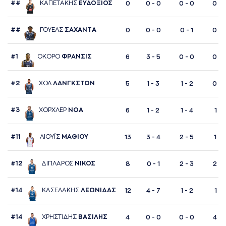
##
ΚAΠΕΤAΚΗΣ
ΕΥΔΟΞΙΟΣ
0
0 - 0
0 - 0
0 - 
##
ΓΟΥΕΛΣ
ΣAΧAΝΤA
0
0 - 0
0 - 1
0 - 
#1
ΟΚΟΡΟ
ΦΡAΝΣΙΣ
6
3 - 5
0 - 0
0 - 
#2
ΧΟΛ
ΛAΝΓΚΣΤΟΝ
5
1 - 3
1 - 2
0 - 
#3
ΧΟΡΧΛΕΡ
ΝΟA
6
1 - 2
1 - 4
1 - 1
#11
ΛΙΟΥΪΣ
ΜAΘΙΟΥ
13
3 - 4
2 - 5
1 - 
#12
ΔΙΠΛAΡΟΣ
ΝΙΚΟΣ
8
0 - 1
2 - 3
2 - 
#14
ΚAΣΕΛAΚΗΣ
ΛΕΩΝΙΔAΣ
12
4 - 7
1 - 2
1 - 1
#14
ΧΡΗΣΤΙΔΗΣ
ΒAΣΙΛΗΣ
4
0 - 0
0 - 0
4 - 