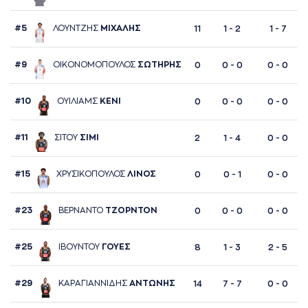
#5
ΛΟΥΝΤΖΗΣ
ΜΙΧAΛΗΣ
11
1 - 2
1 - 7
#9
ΟΙΚΟΝΟΜΟΠΟΥΛΟΣ
ΣΩΤΗΡΗΣ
0
0 - 0
0 - 0
#10
ΟΥΙΛΙAΜΣ
ΚΕΝΙ
0
0 - 0
0 - 0
#11
ΣΙΤΟΥ
ΣΙΜΙ
2
1 - 4
0 - 0
#15
ΧΡΥΣΙΚΟΠΟΥΛΟΣ
ΛΙΝΟΣ
0
0 - 1
0 - 0
#23
ΒΕΡΝAΝΤΟ
ΤΖΟΡΝΤΟΝ
0
0 - 0
0 - 0
#25
ΙΒΟΥΝΤΟΥ
ΓΟΥΕΣ
8
1 - 3
2 - 5
#29
ΚAΡAΓΙAΝΝΙΔΗΣ
AΝΤΩΝΗΣ
14
7 - 7
0 - 0