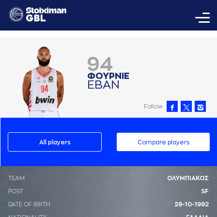
94
ΦΟΥΡΝΙΕ
ΕΒAΝ
Follow
All players
Compare players
ΤΕΑΜ
ΟΛΥΜΠΙΑΚΟΣ
POST
SF
DATE OF BIRTH
29-10-1992