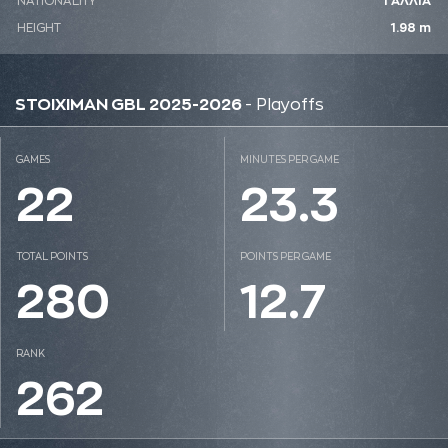
NATIONALITY
ΓΑΛΛΙΑ
HEIGHT
1.98 m
STOIXIMAN GBL 2025-2026
- Playoffs
GAMES
MINUTES PER GAME
22
23.3
TOTAL POINTS
POINTS PER GAME
280
12.7
RANK
262