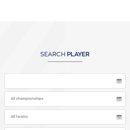
SEARCH
PLAYER
All championships
All teams