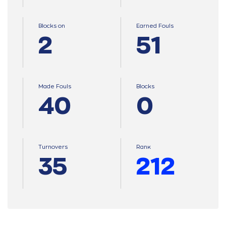
Blocks on
Earned Fouls
2
51
Made Fouls
Blocks
40
0
Turnovers
Ranκ
35
212