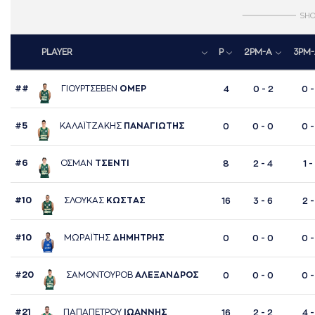
SHO
PLAYER
P
2PM-A
3PM-
##
ΓΙΟΥΡΤΣΕΒΕΝ
ΟΜΕΡ
4
0 - 2
0 -
#5
ΚAΛAΪΤΖAΚΗΣ
ΠAΝAΓΙΩΤΗΣ
0
0 - 0
0 -
#6
ΟΣΜAΝ
ΤΣΕΝΤΙ
8
2 - 4
1 -
#10
ΣΛΟΥΚAΣ
ΚΩΣΤAΣ
16
3 - 6
2 -
#10
ΜΩΡAΪΤΗΣ
ΔΗΜΗΤΡΗΣ
0
0 - 0
0 -
#20
ΣAΜΟΝΤΟΥΡΟΒ
AΛΕΞAΝΔΡΟΣ
0
0 - 0
0 -
#21
ΠAΠAΠΕΤΡΟΥ
ΙΩAΝΝΗΣ
16
2 - 2
4 -