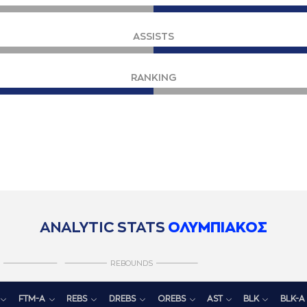
ASSISTS
RANKING
ANALYTIC STATS
ΟΛΥΜΠΙΑΚΟΣ
REBOUNDS
FTM-A
REBS
D.REBS
O.REBS
AST
BLK
BLK-A