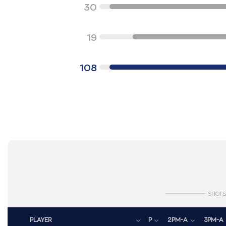
30
19
108
SHOTS
PLAYER
P
2PM-A
3PM-A