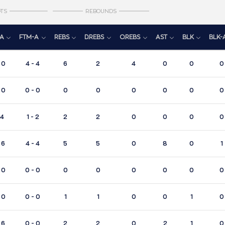
TS
REBOUNDS
A
FTM-A
REBS
D.REBS
O.REBS
AST
BLK
BLK-
 0
4 - 4
6
2
4
0
0
0
 0
0 - 0
0
0
0
0
0
0
 4
1 - 2
2
2
0
0
0
0
 6
4 - 4
5
5
0
8
0
1
 0
0 - 0
0
0
0
0
0
0
 0
0 - 0
1
1
0
0
1
0
 6
0 - 0
2
2
0
2
1
0