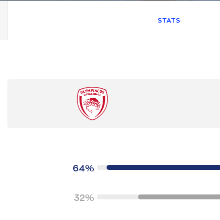
STATS
64%
32%