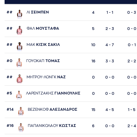
##
ΛΙ
ΣΕΙΜΠΕΝ
4
1 - 1
0 - 3
##
ΦAΛ
ΜΟΥΣΤAΦA
5
2 - 3
0 - 0
##
ΜAΚ
ΚΙΣΙΚ ΣAΚΙΛ
10
4 - 7
0 - 1
#0
ΓΟΥΟΚAΠ
ΤΟΜAΣ
16
3 - 3
2 - 2
##
ΜΗΤΡΟΥ-ΛΟΝΓΚ
ΝAΖ
0
0 - 0
0 - 0
#5
ΛAΡΕΝΤΖAΚΗΣ
ΓΙAΝΝΟΥΛΗΣ
0
0 - 0
0 - 0
#14
ΒΕΖΕΝΚΟΦ
AΛΕΞAΝΔΡΟΣ
15
4 - 5
1 - 5
#16
ΠAΠAΝΙΚΟΛAΟΥ
ΚΩΣΤAΣ
6
0 - 0
2 - 4