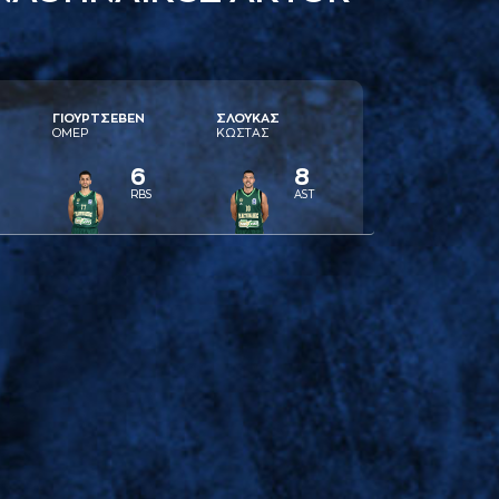
ΓΙΟΥΡΤΣΕΒΕΝ
ΣΛΟΥΚAΣ
ΟΜΕΡ
ΚΩΣΤAΣ
6
8
RBS
AST