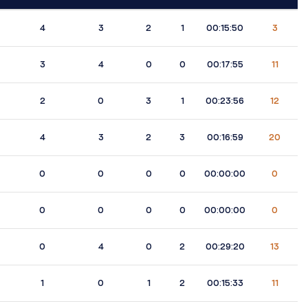
4
3
2
1
00:15:50
3
3
4
0
0
00:17:55
11
2
0
3
1
00:23:56
12
4
3
2
3
00:16:59
20
0
0
0
0
00:00:00
0
0
0
0
0
00:00:00
0
0
4
0
2
00:29:20
13
1
0
1
2
00:15:33
11