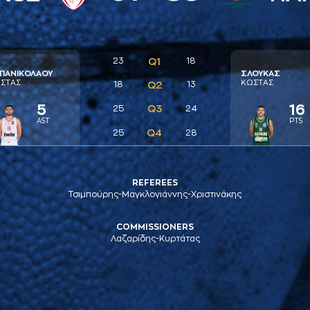
23
Q1
18
ΠAΝΙΚΟΛAΟΥ
ΣΛΟΥΚAΣ
ΣΤAΣ
ΚΩΣΤAΣ
18
Q2
13
5
16
Q3
25
24
AST
PTS
Q4
25
28
REFEREES
Τσιμπούρης-Μαγκλογιάννης-Χριστινάκης
COMMISSIONERS
Λαζαρίδης-Κυρτάτας