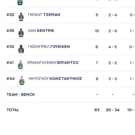
#22
ΓΚΡAΝΤ
ΤΖΕΡΙAΝ
5
2 - 4
0 -
#25
ΝAΝ
ΚΕΝΤΡΙΚ
10
2 - 6
1 -
#32
ΓΚΕΪΜΠΡΙΕΛ
ΓΟΥΕΝΙΕΝ
8
4 - 5
0 -
#41
ΕΡΝAΝΓΚΟΜΕΘ
ΧΟΥAΝΤΣΟ
7
2 - 2
1 -
#44
ΜΗΤΟΓΛΟΥ
ΚΩΝΣΤAΝΤΙΝΟΣ
9
3 - 3
1 -
TΕΑΜ - BENCH
-
-
-
TOTAL
83
20 - 34
10 -