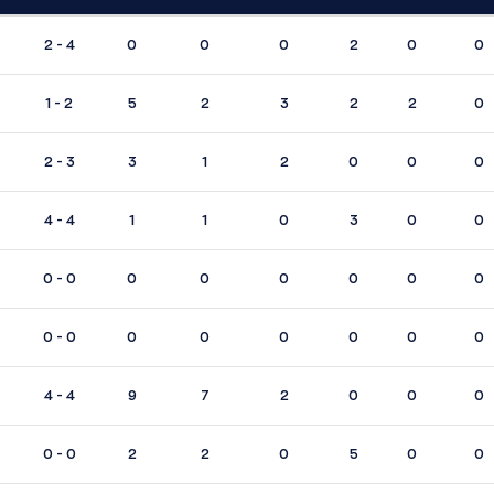
2 - 4
0
0
0
2
0
0
1 - 2
5
2
3
2
2
0
2 - 3
3
1
2
0
0
0
4 - 4
1
1
0
3
0
0
0 - 0
0
0
0
0
0
0
0 - 0
0
0
0
0
0
0
4 - 4
9
7
2
0
0
0
0 - 0
2
2
0
5
0
0