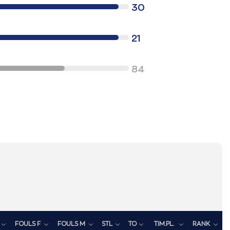
30
21
84
FOULS F
FOULS M
STL
TO
TIM.PL.
RANK