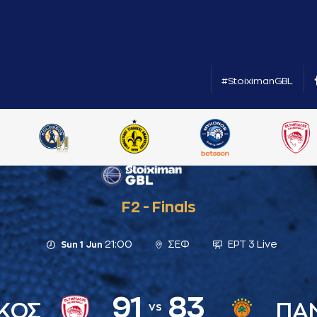
#StoiximanGBL
F2 - Finals
21:00
ΣΕΦ
ΕΡΤ 3 Live
Sun 1 Jun
91
83
ΚΟΣ
ΠΑ
vs