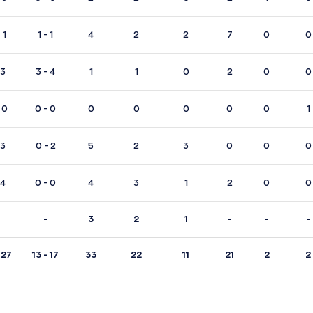
 1
1 - 1
4
2
2
7
0
0
 3
3 - 4
1
1
0
2
0
0
 0
0 - 0
0
0
0
0
0
1
 3
0 - 2
5
2
3
0
0
0
 4
0 - 0
4
3
1
2
0
0
-
3
2
1
-
-
-
 27
13 - 17
33
22
11
21
2
2