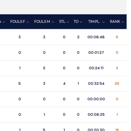
A
FOULS F
FOULS M
STL
TO
TIM.PL.
RANK
3
3
0
2
00:08:48
6
0
0
0
0
00:01:27
0
1
2
0
0
00:24:11
3
5
3
4
1
00:32:54
26
0
0
0
0
00:00:00
0
0
1
0
0
00:08:25
1
1
5
1
0
00:20:30
16