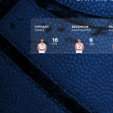
ΓΟΥΟΚAΠ
ΒΕΖΕΝΚΟΦ
ΠA
ΤΟΜAΣ
AΛΕΞAΝΔΡΟΣ
ΚΩ
16
9
PTS
RBS