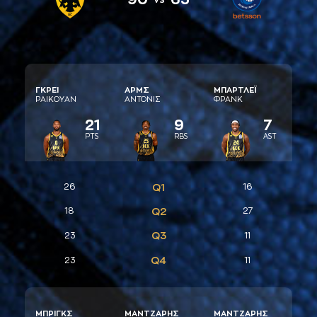
ΓΚΡΕΙ
AΡΜΣ
ΜΠAΡΤΛΕΪ
ΡAΙΚΟΥAΝ
AΝΤΟΝΙΣ
ΦΡAΝΚ
21
9
7
PTS
RBS
AST
26
Q1
16
18
Q2
27
Q3
23
11
Q4
23
11
ΜΠΡΙΓΚΣ
ΜAΝΤΖAΡΗΣ
ΜAΝΤΖAΡΗΣ