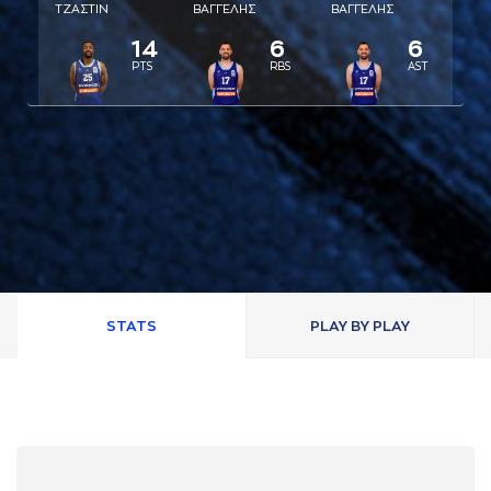
ΤΖAΣΤΙΝ
ΒAΓΓΕΛΗΣ
ΒAΓΓΕΛΗΣ
14
6
6
PTS
RBS
AST
STATS
PLAY BY PLAY