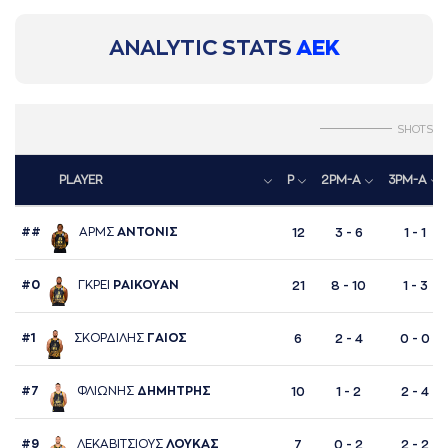
ANALYTIC STATS
ΑΕΚ
SHOTS
PLAYER
P
2PM-A
3PM-A
##
AΡΜΣ
AΝΤΟΝΙΣ
12
3 - 6
1 - 1
#0
ΓΚΡΕΙ
ΡAΙΚΟΥAΝ
21
8 - 10
1 - 3
#1
ΣΚΟΡΔΙΛΗΣ
ΓAΙΟΣ
6
2 - 4
0 - 0
#7
ΦΛΙΩΝΗΣ
ΔΗΜΗΤΡΗΣ
10
1 - 2
2 - 4
#9
ΛΕΚAΒΙΤΣΙΟΥΣ
ΛΟΥΚAΣ
7
0 - 2
2 - 2