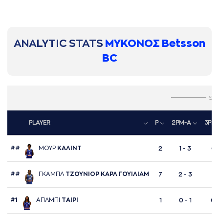
ANALYTIC STATS
ΜΥΚΟΝΟΣ Betsson
BC
SH
PLAYER
P
2PM-A
3PM
##
ΜΟΥΡ
ΚAΛΙΝΤ
2
1 - 3
0 -
##
ΓΚAΜΠΛ
ΤΖΟΥΝΙΟΡ ΚAΡΛ ΓΟΥΙΛΙAΜ
7
2 - 3
1 -
#1
AΠΛΜΠΙ
ΤAΙΡΙ
1
0 - 1
0 -