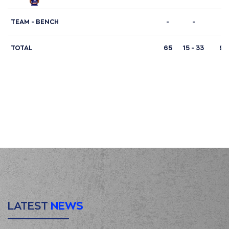
TΕΑΜ - BENCH
-
-
-
TOTAL
65
15 - 33
9 -
LATEST
NEWS