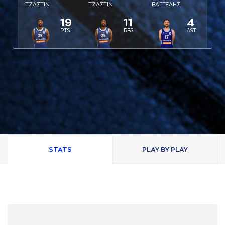
ΤΖAΣΤΙΝ
ΤΖAΣΤΙΝ
ΒAΓΓΕΛΗΣ
19
11
4
PTS
RBS
AST
STATS
PLAY BY PLAY