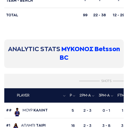
TΕΑΜ - BENCH
-
-
-
TOTAL
99
22 - 38
12 - 29
ANALYTIC STATS
ΜΥΚΟΝΟΣ Betsson
BC
SHOTS
PLAYER
P
2PM-A
3PM-A
FTM-
##
ΜΟΥΡ
ΚAΛΙΝΤ
5
2 - 3
0 - 1
1 - 
#1
AΠΛΜΠΙ
ΤAΙΡΙ
16
2 - 3
3 - 8
3 - 