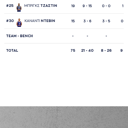
#25
ΜΠΡΙΓΚΣ
ΤΖAΣΤΙΝ
19
9 - 15
0 - 0
1 - 
#30
ΚAΝAΝΤΙ
ΝΤΕΒΙΝ
15
3 - 6
3 - 5
0 - 
TΕΑΜ - BENCH
-
-
-
-
TOTAL
75
21 - 40
8 - 26
9 - 