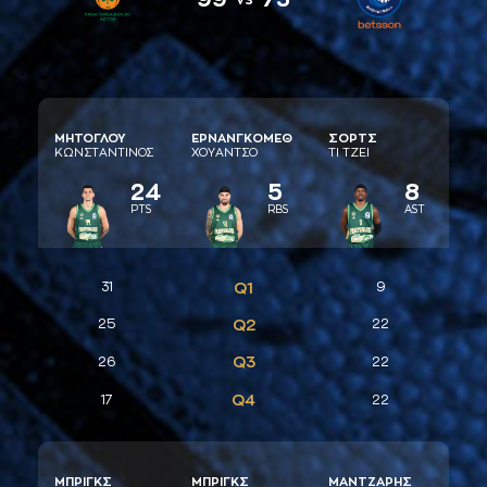
ΜΗΤΟΓΛΟΥ
ΕΡΝAΝΓΚΟΜΕΘ
ΣΟΡΤΣ
ΚΩΝΣΤAΝΤΙΝΟΣ
ΧΟΥAΝΤΣΟ
ΤΙ ΤΖΕΙ
24
5
8
PTS
RBS
AST
31
Q1
9
25
Q2
22
Q3
26
22
Q4
17
22
ΜΠΡΙΓΚΣ
ΜΠΡΙΓΚΣ
ΜAΝΤΖAΡΗΣ