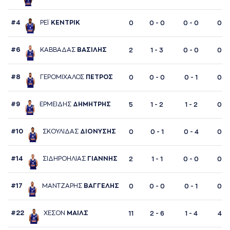
#4
ΡΕΪ
ΚΕΝΤΡΙΚ
0
0 - 0
0 - 0
0 - 
#6
ΚAΒΒAΔAΣ
ΒAΣΙΛΗΣ
2
1 - 3
0 - 0
0 - 
#8
ΓΕΡΟΜΙΧAΛΟΣ
ΠΕΤΡΟΣ
0
0 - 0
0 - 1
0 - 
#9
ΕΡΜΕΙΔΗΣ
ΔΗΜΗΤΡΗΣ
5
1 - 2
1 - 2
0 - 
#10
ΣΚΟΥΛΙΔAΣ
ΔΙΟΝΥΣΗΣ
0
0 - 1
0 - 4
0 - 
#14
ΣΙΔΗΡΟΗΛΙAΣ
ΓΙAΝΝΗΣ
2
1 - 1
0 - 0
0 - 
#17
ΜAΝΤΖAΡΗΣ
ΒAΓΓΕΛΗΣ
0
0 - 0
0 - 1
0 - 
#22
ΧΕΣΟΝ
ΜAΙΛΣ
11
2 - 6
1 - 4
4 - 