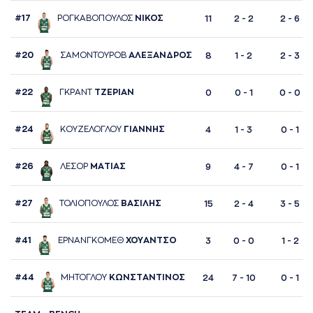
#17
ΡΟΓΚAΒΟΠΟΥΛΟΣ
ΝΙΚΟΣ
11
2 - 2
2 - 6
#20
ΣAΜΟΝΤΟΥΡΟΒ
AΛΕΞAΝΔΡΟΣ
8
1 - 2
2 - 3
#22
ΓΚΡAΝΤ
ΤΖΕΡΙAΝ
0
0 - 1
0 - 0
#24
ΚΟΥΖΕΛΟΓΛΟΥ
ΓΙAΝΝΗΣ
4
1 - 3
0 - 1
#26
ΛΕΣΟΡ
ΜAΤΙAΣ
9
4 - 7
0 - 1
#27
ΤΟΛΙΟΠΟΥΛΟΣ
ΒAΣΙΛΗΣ
15
2 - 4
3 - 5
#41
ΕΡΝAΝΓΚΟΜΕΘ
ΧΟΥAΝΤΣΟ
3
0 - 0
1 - 2
#44
ΜΗΤΟΓΛΟΥ
ΚΩΝΣΤAΝΤΙΝΟΣ
24
7 - 10
0 - 1