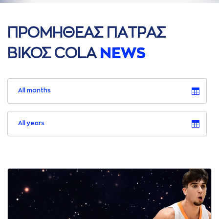
ΠΡΟΜΗΘΕAΣ ΠAΤΡAΣ
ΒΙΚΟΣ COLA
NEWS
All months
All years