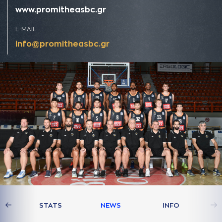
www.promitheasbc.gr
E-MAIL
info@promitheasbc.gr
AM
STATS
NEWS
INFO