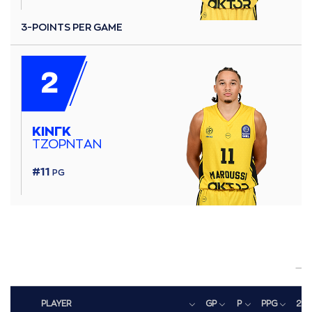
3-POINTS PER GAME
2
ΚΙΝΓΚ
ΤΖΟΡΝΤAΝ
#11
PG
PLAYER
GP
P
PPG
2P