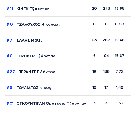
#11
20
273
13.65
35
ΚΙΝΓΚ Τζόρνταν
#0
0
0
0.00
0
ΤΣΑΛΟΥΧΟΣ Νικόλαος
#7
23
287
12.48
81 
ΣΑΛΑΣ Μαξίμ
#2
6
94
15.67
18
ΓΟΥΟΚΕΡ Τζόρνταν
#32
18
139
7.72
25
ΠΕΡΑΝΤΕΣ Λόντον
#9
12
17
1.42
4
ΤΟΥΛΙΑΤΟΣ Νίκος
##
3
4
1.33
0
ΟΓΚΟΥΝΤΙΡΑΝ Ομοτάγιο Τζόρνταν