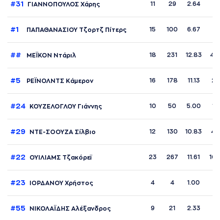
#31
11
29
2.64
2
ΓΙΑΝΝΟΠΟΥΛΟΣ Χάρης
#1
15
100
6.67
8 
ΠΑΠΑΘΑΝΑΣΙΟΥ Τζορτζ Πίτερς
##
18
231
12.83
46 
ΜΕΪΚΟΝ Ντάριλ
#5
16
178
11.13
24
ΡΕΪΝΟΛΝΤΣ Κάμερον
#24
10
50
5.00
18
ΚΟΥΖΕΛΟΓΛΟΥ Γιάννης
#29
12
130
10.83
48
ΝΤΕ-ΣΟΟΥΖΑ Σίλβιο
#22
23
267
11.61
109
ΟΥIΛΙΑΜΣ Τζακόρεϊ
#23
4
4
1.00
1
ΙΟΡΔΑΝΟΥ Χρήστος
#55
9
21
2.33
6
ΝΙΚΟΛΑΪΔΗΣ Αλέξανδρος