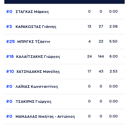
#0
0
0
0.00
0
ΣΤΑΓΚΑΣ Μάρκος
#3
13
27
2.08
3
ΚΑΡΑΚΩΣΤΑΣ Γιάννης
#25
4
22
5.50
11
ΜΠΡΙΓΚΣ Τζάστιν
#16
24
144
6.00
41
ΚΑΛΑΪΤΖΑΚΗΣ Γιώργος
#10
17
43
2.53
16
ΧΑΤΖΗΔΑΚΗΣ Μανόλης
#0
0
0
0.00
0
ΛΑΪΝΑΣ Κωνσταντίνος
#0
0
0
0.00
0
ΤΣΑΚΙΡΗΣ Γιώργος
#0
0
0
0.00
0
ΜΑΝΔΑΛΑΣ Νικήτας - Αντώνιος