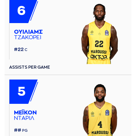
6
ΟΥIΛΙAΜΣ
ΤΖAΚΟΡΕΙ
#22
C
ASSISTS PER GAME
5
ΜΕΪΚΟΝ
ΝΤAΡΙΛ
##
PG