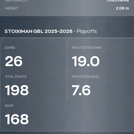
NATIONALITY
ΛΙΘΟΥΑΝΙΑ
HEIGHT
2.08 m
STOIXIMAN GBL 2025-2026
- Playoffs
GAMES
MINUTES PER GAME
26
19.0
TOTAL POINTS
POINTS PER GAME
198
7.6
RANK
168