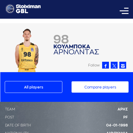
98
ΚΟΥΛΜΠΟΚA
AΡΝΟΛΝΤAΣ
Follow
All players
Compare players
ΤΕΑΜ
ΑΡΗΣ
POST
PF
DATE OF BIRTH
04-01-1998