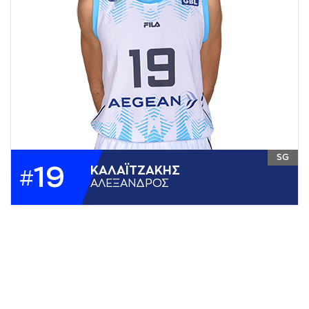
SG
19
ΚAΛAΪΤΖAΚΗΣ
#
AΛΕΞAΝΔΡΟΣ
ΥΨΟΣ
2,00
ΘΕΣΗ
SG
ΗΜ. ΓΕΝΝΗΣΗΣ
11-03-2003
ΧΩΡΑ
ΕΛΛΑΔΑ