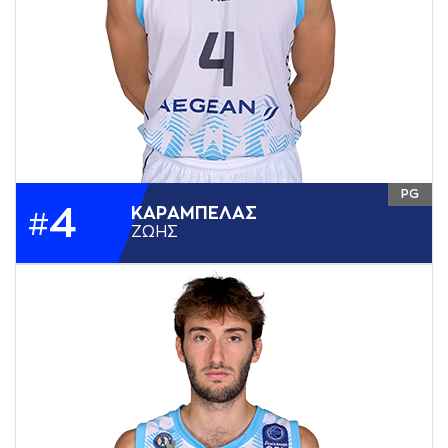
PG
4
ΚAΡAΜΠΕΛAΣ
#
ΖΩΗΣ
ΥΨΟΣ
1,86
ΘΕΣΗ
PG
ΗΜ. ΓΕΝΝΗΣΗΣ
27-04-2001
ΧΩΡΑ
ΕΛΛΑΔΑ