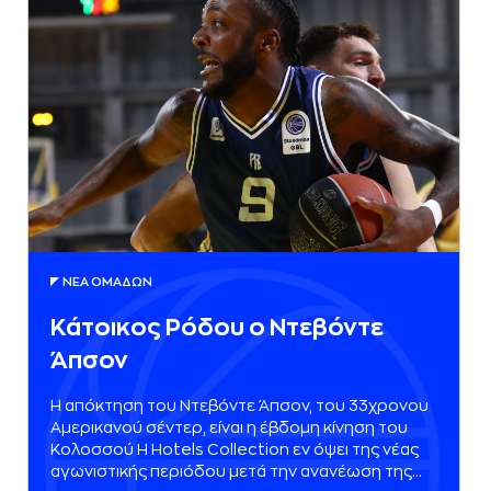
ΝΕA ΟΜAΔΩΝ
Κάτοικος Ρόδου ο Ντεβόντε
Άπσον
Η απόκτηση του Ντεβόντε Άπσον, του 33χρονου
Αμερικανού σέντερ, είναι η έβδομη κίνηση του
Κολοσσού H Hotels Collection εν όψει της νέας
αγωνιστικής περιόδου μετά την ανανέωση της