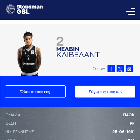
2
ΜΕΛΒΙΝ
ΚΛΙΒΕΛAΝΤ
Follow
Όλοι οι παίκτες
Σύγκριση παικτών
ΟΜΑΔΑ
ΠΑΟΚ
ΘΕΣΗ
PF
ΗΜ. ΓΕΝΝΗΣΗΣ
25-06-1991