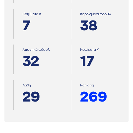
Κοψίματα Κ
Κερδισμένα φάουλ
7
38
Αμυντικά φάουλ
Κοψίματα Υ
32
17
Λάθη
Ranking
29
269