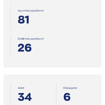
Αμυντικά ριμπάουντ
81
Επιθετικά ριμπάουντ
26
Ασίστ
Κλεψίματα
34
6