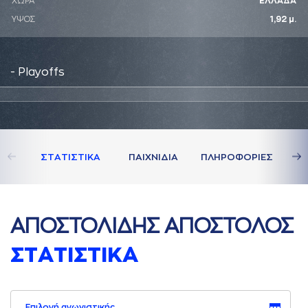
ΧΩΡΑ
ΕΛΛΑΔΑ
ΥΨΟΣ
1,92 μ.
- Playoffs
ΣΤAΤΙΣΤΙΚA
ΠAΙΧΝΙΔΙA
ΠΛΗΡΟΦΟΡΙΕΣ
AΠΟΣΤΟΛΙΔΗΣ AΠΟΣΤΟΛΟΣ
ΣΤAΤΙΣΤΙΚA
Επιλογή αγωνιστικής