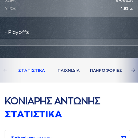
ΧΩΡΑ
ΕΛΛΑΔΑ
ΥΨΟΣ
1,93 μ.
- Playoffs
ΣΤAΤΙΣΤΙΚA
ΠAΙΧΝΙΔΙA
ΠΛΗΡΟΦΟΡΙΕΣ
ΚΟΝΙAΡΗΣ AΝΤΩΝΗΣ
ΣΤAΤΙΣΤΙΚA
Επιλογή αγωνιστικής