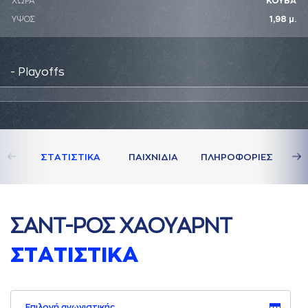
ΧΩΡΑ
ΚΟΥΒΑ
ΥΨΟΣ
1,98 μ.
- Playoffs
ΣΤAΤΙΣΤΙΚA
ΠAΙΧΝΙΔΙA
ΠΛΗΡΟΦΟΡΙΕΣ
ΣAΝΤ-ΡΟΣ ΧAΟΥAΡΝΤ
ΣΤAΤΙΣΤΙΚA
Επιλογή αγωνιστικής