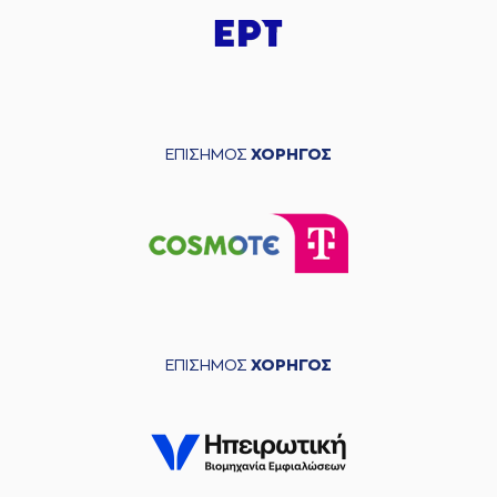
ΕΠΙΣΗΜΟΣ
ΧΟΡΗΓΟΣ
ΕΠΙΣΗΜΟΣ
ΧΟΡΗΓΟΣ