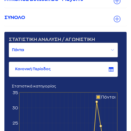
ΣΥΝΟΛΟ
ΣΤΑΤΙΣΤΙΚΗ ΑΝΑΛΥΣΗ / ΑΓΩΝΙΣΤΙΚΗ
Κανονική Περίοδος
Στατιστικά κατηγορίας
35
Πόντοι
30
25