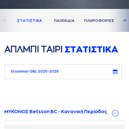
ΣΤAΤΙΣΤΙΚA
ΠAΙΧΝΙΔΙA
ΠΛΗΡΟΦΟΡΙΕΣ
AΠΛΜΠΙ ΤAΙΡΙ
ΣΤAΤΙΣΤΙΚA
Stoiximan GBL 2025-2026
ΜΥΚΟΝΟΣ Betsson BC - Κανονική Περίοδος