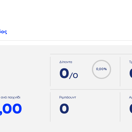
δος
Δίποντα
Τ
0
0,00%
/0
 ανά παιχνίδι
Ριμπάουντ
Α
,00
0