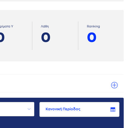
ψίματα Υ
Λάθη
Ranking
0
0
0
Κανονική Περίοδος