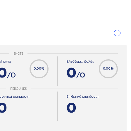
SHOTS
ρίποντα
Ελεύθερες βολές
0
0
0,00%
0,00%
/0
/0
REBOUNDS
μυντικά ριμπάουντ
Επιθετικά ριμπάουντ
0
0