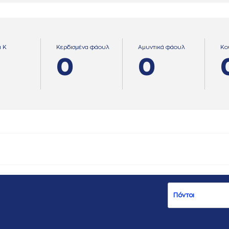
α Κ
Κερδισμένα φάουλ
Αμυντικά φάουλ
Κο
0
0