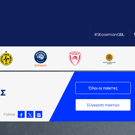
#StoiximanGBL
Όλοι οι παίκτες
ΗΣ
Σύγκριση παικτών
Follow