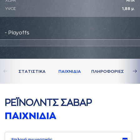
ΧΩΡΑ
ΗΠΑ
ΥΨΟΣ
1,88 μ.
- Playoffs
ΣΤAΤΙΣΤΙΚA
ΠAΙΧΝΙΔΙA
ΠΛΗΡΟΦΟΡΙΕΣ
ΡΕΪΝΟΛΝΤΣ ΣAΒAΡ
ΠAΙΧΝΙΔΙA
Επιλογή αγωνιστικής