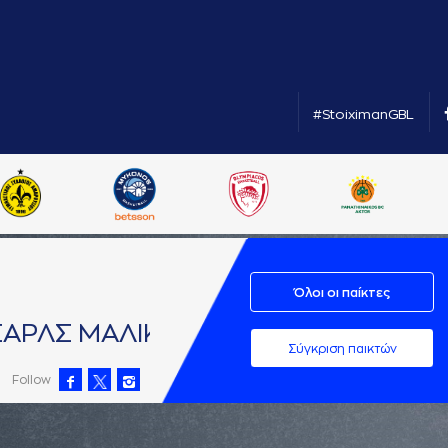
#StoiximanGBL
Όλοι οι παίκτες
AΡΛΣ ΜAΛΙΚ
Σύγκριση παικτών
Follow