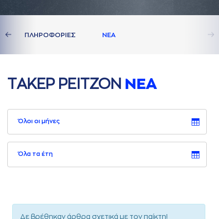
ΔΙA
ΠΛΗΡΟΦΟΡΙΕΣ
ΝΕA
ΤAΚΕΡ ΡΕΙΤΖΟΝ
ΝΕA
Όλοι οι μήνες
Όλα τα έτη
Δε βρέθηκαν άρθρα σχετικά με τον παίκτη!