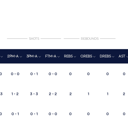
SHOTS
REBOUNDS
2PM-A
3PM-A
FTM-A
REBS
O.REBS
D.REBS
AST
0
0 - 0
0 - 1
0 - 0
0
0
0
0
13
1 - 2
3 - 3
2 - 2
2
1
1
2
0
0 - 1
0 - 1
0 - 0
0
0
0
0