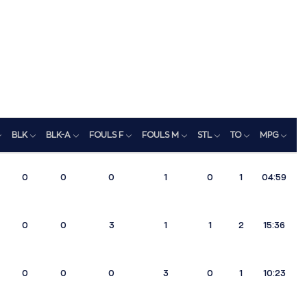
BLK
BLK-A
FOULS F
FOULS M
STL
TO
MPG
R
0
0
0
1
0
1
04:59
0
0
3
1
1
2
15:36
0
0
0
3
0
1
10:23