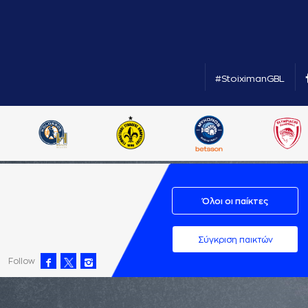
#StoiximanGBL
Όλοι οι παίκτες
Σύγκριση παικτών
Follow