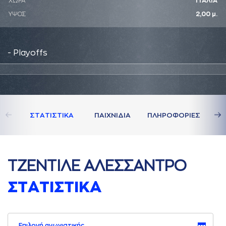
ΧΩΡΑ
ΙΤΑΛΙΑ
ΥΨΟΣ
2,00 μ.
- Playoffs
ΣΤAΤΙΣΤΙΚA
ΠAΙΧΝΙΔΙA
ΠΛΗΡΟΦΟΡΙΕΣ
ΤΖΕΝΤΙΛΕ AΛΕΣΣAΝΤΡΟ
ΣΤAΤΙΣΤΙΚA
Επιλογή αγωνιστικής