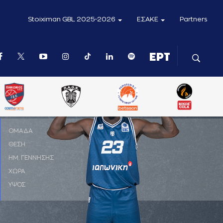
Stoiximan GBL 2025-2026
ΕΣΑΚΕ
Partners
ΟΜΑΔΑ
ΚΑΡΔΙΤΣΑ ΙΑΠΩΝΙΚΗ
ΘΕΣΗ
SF
ΗΜ. ΓΕΝΝΗΣΗΣ
03-10-1997
ΧΩΡΑ
ΗΠΑ
ΥΨΟΣ
1,96 μ.