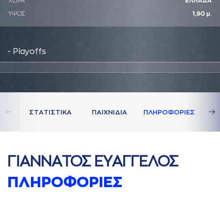
ΧΩΡΑ
ΕΛΛΑΔΑ
ΥΨΟΣ
1,90 μ.
- Playoffs
ΣΤAΤΙΣΤΙΚA
ΠAΙΧΝΙΔΙA
ΠΛΗΡΟΦΟΡΙΕΣ
ΓΙAΝΝAΤΟΣ ΕΥAΓΓΕΛΟΣ
ΠΛΗΡΟΦΟΡΙΕΣ