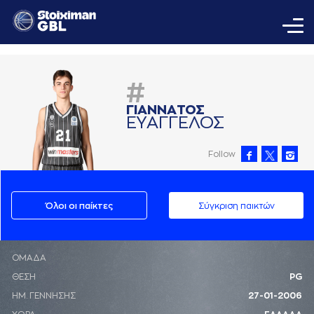
#
ΓΙAΝΝAΤΟΣ
ΕΥAΓΓΕΛΟΣ
Follow
Όλοι οι παίκτες
Σύγκριση παικτών
ΟΜΑΔΑ
ΘΕΣΗ
PG
ΗΜ. ΓΕΝΝΗΣΗΣ
27-01-2006