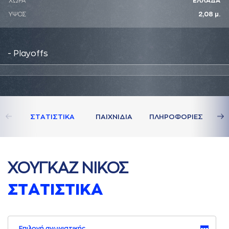
ΧΩΡΑ
ΕΛΛΑΔΑ
ΥΨΟΣ
2,08 μ.
- Playoffs
ΣΤAΤΙΣΤΙΚA
ΠAΙΧΝΙΔΙA
ΠΛΗΡΟΦΟΡΙΕΣ
ΧΟΥΓΚAΖ ΝΙΚΟΣ
ΣΤAΤΙΣΤΙΚA
Επιλογή αγωνιστικής