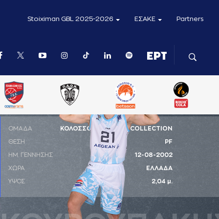
Stoiximan GBL 2025-2026
ΕΣΑΚΕ
Partners
ΟΜΑΔΑ
ΚΟΛΟΣΣΟΣ H HOTELS COLLECTION
ΘΕΣΗ
PF
ΗΜ. ΓΕΝΝΗΣΗΣ
12-08-2002
ΧΩΡΑ
ΕΛΛΑΔΑ
ΥΨΟΣ
2,04 μ.