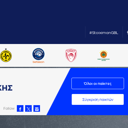
#StoiximanGBL
Όλοι οι παίκτες
ΚΗΣ
Σύγκριση παικτών
Follow