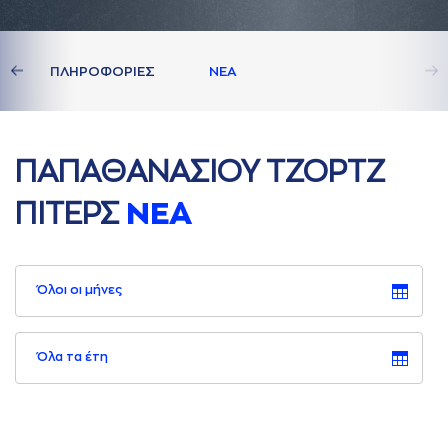
ΔΙA
ΠΛΗΡΟΦΟΡΙΕΣ
ΝΕA
ΠAΠAΘAΝAΣΙΟΥ ΤΖΟΡΤΖ
ΠΙΤΕΡΣ
ΝΕA
Όλοι οι μήνες
Όλα τα έτη