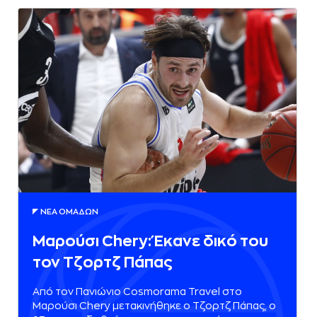
ΝΕA ΟΜAΔΩΝ
Μαρούσι Chery: Έκανε δικό του
τον Τζορτζ Πάπας
Από τον Πανιώνιο Cosmorama Travel στο
Μαρούσι Chery μετακινήθηκε ο Τζορτζ Πάπας, ο