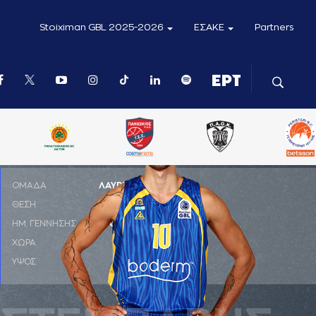
Stoiximan GBL 2025-2026
ΕΣΑΚΕ
Partners
ΟΜΑΔΑ
ΛΑΥΡΙΟ DHI
ΘΕΣΗ
PF
ΗΜ. ΓΕΝΝΗΣΗΣ
10-02-2004
ΧΩΡΑ
ΕΛΛΑΔΑ
ΥΨΟΣ
2,01 μ.