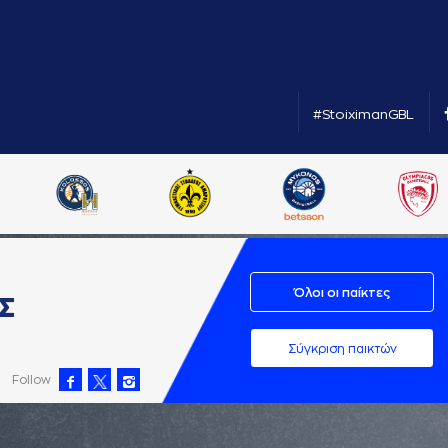
#StoiximanGBL
Όλοι οι παίκτες
Σ
Σύγκριση παικτών
Follow