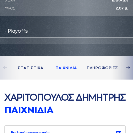
ΧΩΡΑ
ΕΛΛΑΔΑ
ΥΨΟΣ
2,07 μ.
- Playoffs
ΣΤAΤΙΣΤΙΚA
ΠAΙΧΝΙΔΙA
ΠΛΗΡΟΦΟΡΙΕΣ
ΧAΡΙΤΟΠΟΥΛΟΣ ΔΗΜΗΤΡΗΣ
ΠAΙΧΝΙΔΙA
Επιλογή αγωνιστικής