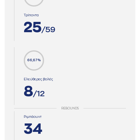
Τρίποντα
25
/59
66,67%
Ελεύθερες βολές
8
/12
REBOUNDS
Ριμπάουντ
34