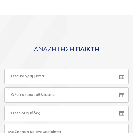
ΑΝΑΖΗΤΗΣΗ
ΠΑΙΚΤΗ
Όλα τα γράμματα
Όλα τα πρωταθλήματα
Όλες οι ομάδες