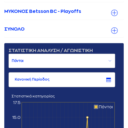
ΜΥΚΟΝΟΣ Betsson BC - Playoffs
ΣΥΝΟΛΟ
ΣΤΑΤΙΣΤΙΚΗ ΑΝΑΛΥΣΗ / ΑΓΩΝΙΣΤΙΚΗ
Κανονική Περίοδος
Στατιστικά κατηγορίας
17.5
Πόντοι
15.0