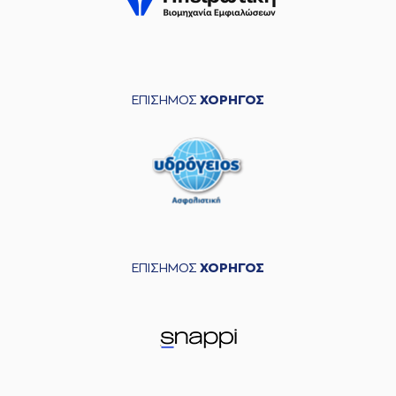
ΕΠΙΣΗΜΟΣ
ΧΟΡΗΓΟΣ
ΕΠΙΣΗΜΟΣ
ΧΟΡΗΓΟΣ