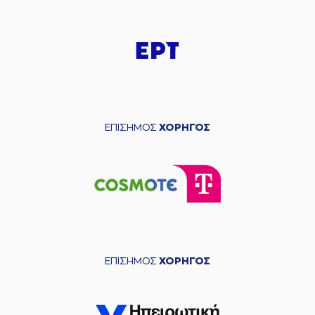
ΕΠΙΣΗΜΟΣ
ΧΟΡΗΓΟΣ
ΕΠΙΣΗΜΟΣ
ΧΟΡΗΓΟΣ