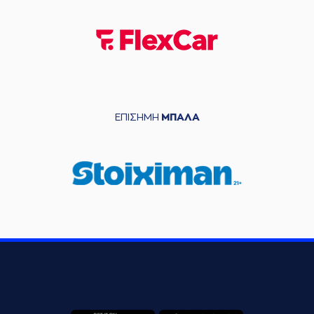
ΕΠΙΣΗΜΗ
ΜΠΑΛΑ