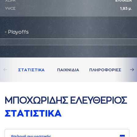
ΧΩΡΑ
ΕΛΛΑΔΑ
ΥΨΟΣ
1,93 μ.
- Playoffs
ΣΤAΤΙΣΤΙΚA
ΠAΙΧΝΙΔΙA
ΠΛΗΡΟΦΟΡΙΕΣ
ΜΠΟΧΩΡΙΔΗΣ ΕΛΕΥΘΕΡΙΟΣ
ΣΤAΤΙΣΤΙΚA
Επιλογή αγωνιστικής