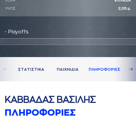
ΧΩΡΑ
ΕΛΛΑΔΑ
ΥΨΟΣ
2,05 μ.
- Playoffs
ΣΤAΤΙΣΤΙΚA
ΠAΙΧΝΙΔΙA
ΠΛΗΡΟΦΟΡΙΕΣ
ΚAΒΒAΔAΣ ΒAΣΙΛΗΣ
ΠΛΗΡΟΦΟΡΙΕΣ