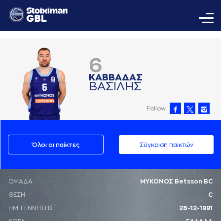
6
ΚAΒΒAΔAΣ
ΒAΣΙΛΗΣ
Follow
Όλοι οι παίκτες
Σύγκριση παικτών
ΟΜΑΔΑ
ΜΥΚΟΝΟΣ Betsson BC
ΘΕΣΗ
C
ΗΜ. ΓΕΝΝΗΣΗΣ
28-12-1991