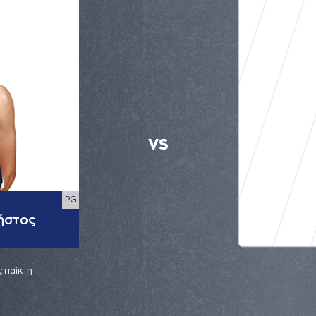
VS
PG
ήστος
 παίκτη