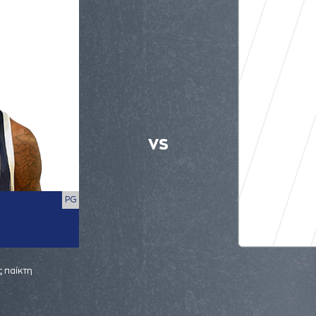
VS
PG
 παίκτη