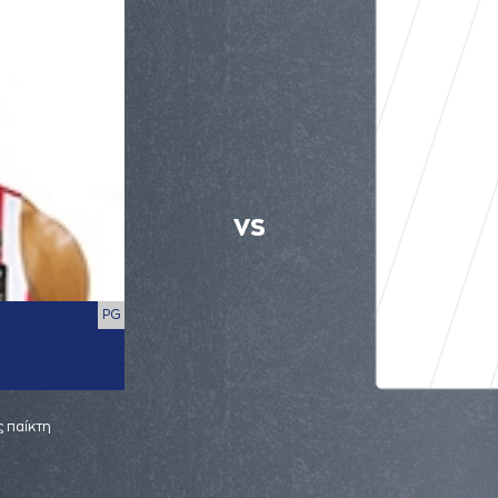
VS
PG
 παίκτη