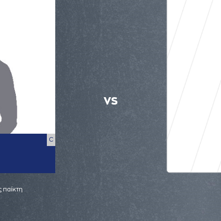
VS
C
 παίκτη